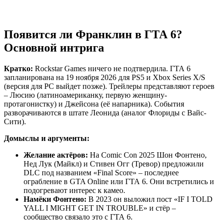
Появится ли Франклин в ГТА 6?
Основной интрига
Кратко:
Rockstar Games ничего не подтвердила. ГТА 6
запланирована на 19 ноября 2026 для PS5 и Xbox Series X/S
(версия для PC выйдет позже). Трейлеры представляют героев
– Люсию (латиноамериканку, первую женщину-
протагонистку) и Джейсона (её напарника). События
разворачиваются в штате Леонида (аналог Флориды с Вайс-
Сити).
Домыслы и аргументы:
Желание актёров:
На Comic Con 2025 Шон Фонтено,
Нед Лук (Майкл) и Стивен Огг (Тревор) предложили
DLC под названием «Final Score» – последнее
ограбление в GTA Online или ГТА 6. Они встретились и
подогревают интерес к камео.
Намёки Фонтено:
В 2023 он выложил пост «IF I TOLD
YALL I MIGHT GET IN TROUBLE» и стёр –
сообщество связало это с ГТА 6.