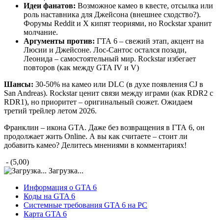
Идеи фанатов:
Возможное камео в квесте, отсылка или
роль наставника для Джейсона (внешнее сходство?).
Форумы Reddit и X кипят теориями, но Rockstar хранит
молчание.
Аргументы против:
ГТА 6 – свежий этап, акцент на
Люсии и Джейсоне. Лос-Сантос остался позади,
Леонида – самостоятельный мир. Rockstar избегает
повторов (как между GTA IV и V)
Шансы:
30-50% на камео или DLC (в духе появления CJ в
San Andreas). Rockstar ценит связи между играми (как RDR2 с
RDR1), но приоритет – оригинальный сюжет. Ожидаем
третий трейлер летом 2026.
Франклин – икона GTA. Даже без возвращения в ГТА 6, он
продолжает жить Online. А вы как считаете – стоит ли
добавить камео? Делитесь мнениями в комментариях!
- (5,00)
Загрузка...
Информация о GTA 6
Коды на GTA 6
Системные требования GTA 6 на PC
Карта GTA 6