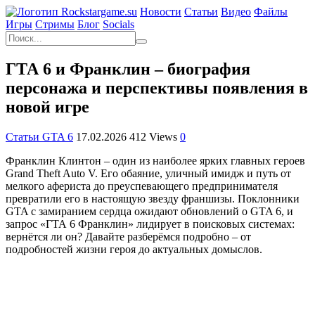
Новости
Статьи
Видео
Файлы
Игры
Cтримы
Блог
Socials
ГТА 6 и Франклин – биография
персонажа и перспективы появления в
новой игре
Статьи GTA 6
17.02.2026
412 Views
0
Франклин Клинтон – один из наиболее ярких главных героев
Grand Theft Auto V. Его обаяние, уличный имидж и путь от
мелкого афериста до преуспевающего предпринимателя
превратили его в настоящую звезду франшизы. Поклонники
GTA с замиранием сердца ожидают обновлений о GTA 6, и
запрос «ГТА 6 Франклин» лидирует в поисковых системах:
вернётся ли он? Давайте разберёмся подробно – от
подробностей жизни героя до актуальных домыслов.