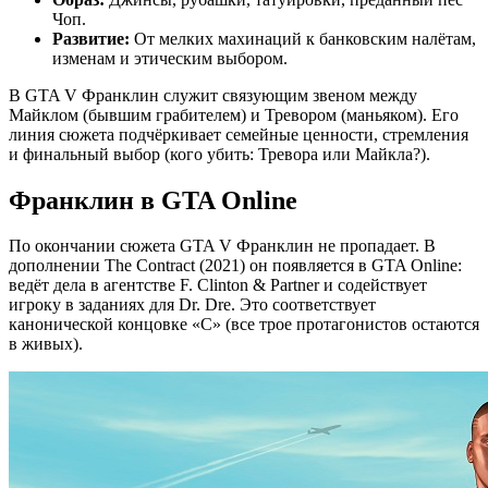
Чоп.
Развитие:
От мелких махинаций к банковским налётам,
изменам и этическим выбором.
В GTA V Франклин служит связующим звеном между
Майклом (бывшим грабителем) и Тревором (маньяком). Его
линия сюжета подчёркивает семейные ценности, стремления
и финальный выбор (кого убить: Тревора или Майкла?).
Франклин в GTA Online
По окончании сюжета GTA V Франклин не пропадает. В
дополнении The Contract (2021) он появляется в GTA Online:
ведёт дела в агентстве F. Clinton & Partner и содействует
игроку в заданиях для Dr. Dre. Это соответствует
канонической концовке «C» (все трое протагонистов остаются
в живых).