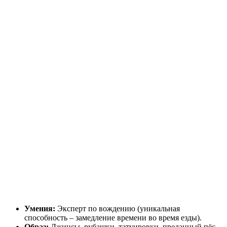
Умения:
Эксперт по вождению (уникальная
способность – замедление времени во время езды).
Образ:
Джинсы, рубашки, татуировки, преданный пёс