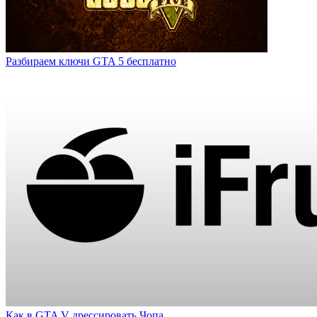
Разбираем ключи GTA 5 бесплатно
Как в GTA V дрессировать Чопа