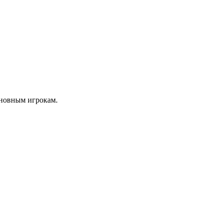
иновным игрокам.