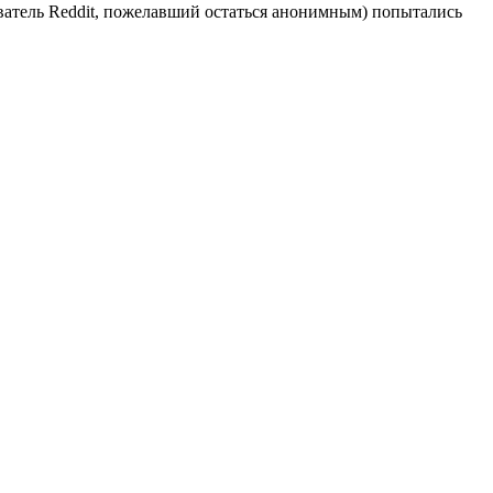
ователь Reddit, пожелавший остаться анонимным) попытались