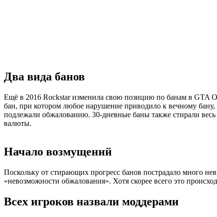
Два вида банов
Ещё в 2016 Rockstar изменила свою позицию по банам в GTA O
бан, при котором любое нарушение приводило к вечному бану, 
подлежали обжалованию. 30-дневные баны также стирали весь п
валюты.
Начало возмущений
Поскольку от стирающих прогресс банов пострадало много не
«невозможности обжалования». Хотя скорее всего это происход
Всех игроков назвали моддерами