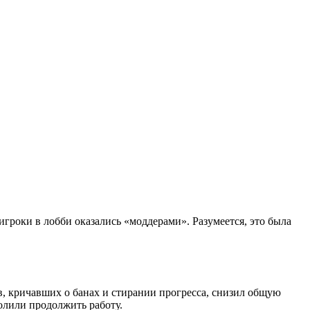
 игроки в лобби оказались «моддерами». Разумеется, это была
, кричавших о банах и стирании прогресса, снизил общую
волили продолжить работу.