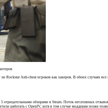
читеров
и Rockstar Anti-cheat игроков как хакеров. В обоих случаях все
 5 отрицательными обзорами в Steam. Поток негативных отзывов
етили работать с OpenIV, хотя в том случае моддерам позже поз