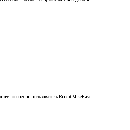
цией, особенно пользователь Reddit MikeRaven11.